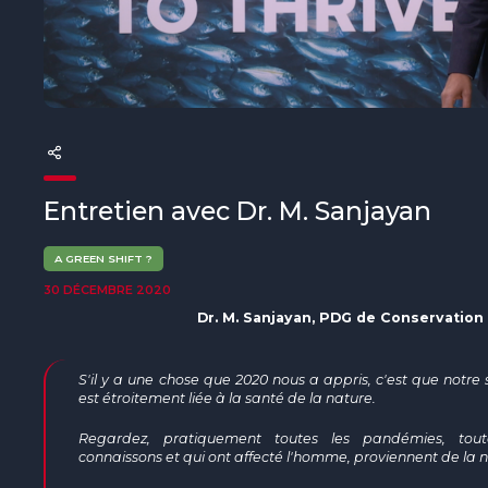
The MedFund
Beyond Plastic Med : BeMed
OACIS
Initiative Homme - Faune sauvage
Entretien avec Dr. M. Sanjayan
The Green Shift Initiative
A GREEN SHIFT ?
30 DÉCEMBRE 2020
Dr. M. Sanjayan, PDG de Conservation 
S'il y a une chose que 2020 nous a appris, c'est que notre 
est étroitement liée à la santé de la nature.
Regardez, pratiquement toutes les pandémies, tou
connaissons et qui ont affecté l'homme, proviennent de la 