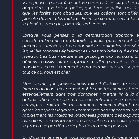
Vous pouvez penser à la nature comme à un corps humai
dégradent, que l'air se pollue, que l'eau se pollue, que les
que les forêts sont abattues, que les océans sont pillés
planète devient plus malade. En fin de compte, cela affect
la planète, y compris, bien sûr, les humains.
Lorsque vous pensez à la déforestation tropicale e
considérablement la probabilité que les gens entrent e
animales stressées, et ces populations animales stressée
lequel les zoonoses épidémiques - des maladies qui existe
niveaux très bas - peuvent se propager aux humains. Si 
aériens massifs, notre capacité à aller partout et à
mondiaux, on voit comment les pandémies peuvent se p
tout ce qui nous est cher.
Maintenant, que pouvons-nous faire ? Certains de nos s
International ont récemment publié une très bonne étude qu
essentiellement dans trois domaines : mettre fin à la dé
déforestation tropicale, en se concentrant sur le comm
sauvages - mettre fin au commerce mondial illégal de
gérer les aspects légaux du commerce des espèces sauvages,
rapidement les maladies lorsqu'elles passent des popula
humaines - si nous faisions simplement ces trois choses, nou
la prochaine pandémie de plus de quarante pour cent.
En d'autres termes, si nous consacrions de l'argent à ce