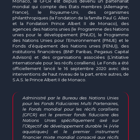
The MedFund
Monaco, le GFCR est depuis devenu un partenariat
mondial qui compte des États membres (Allemagne,
France), le Royaume-Uni, des organismes
Beyond Plastic Med : BeMed
philanthropiques (la Fondation de la famille Paul G. Allen
et la Fondation Prince Albert II de Monaco), des
agences des Nations unies (le Programme des Nations
OACIS
unies pour le développement (PNUD), le Programme
des Nations Unies pour l’Environnement (PNUE) et le
Initiative Homme - Faune sauvage
Fonds d’équipement des Nations unies (FENU)), des
institutions financières (BNP Paribas, Pegasus Capital
Advisors
) et des organisations associées (L’initiative
The Green Shift Initiative
internationale pour les récifs coralliens). Le Fonds a été
officiellement lancé le 16 septembre 2020 avec des
interventions de haut niveau de la part, entre autres, de
S.A.S. le Prince Albert II de Monaco.
Administré par le Bureau des Nations Unies
pour les Fonds Fiduciaires Multi Partenaires,
le Fonds mondial pour les récifs coralliens
(GFCR) est le premier fonds fiduciaire des
Nations Unies spécifiquement axé sur
l’Objectif de développement durable 14 («Vie
aquatique») et le premier instrument
financier mixte mondial consacré aux récifs