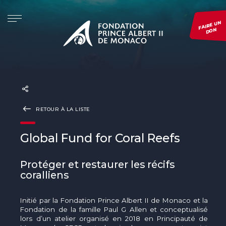
FAIRE UN
DON
LA FONDATION
INITIATIVES
PROJETS
EVÉNEMENTS
PRÉSENTATION
Re.Generation
CONSULTER TOUS NOS PROJETS
Monaco Blue Initiative
LA FONDATION DANS LE MONDE
Forests and Communities Initiative
DÉPOSER UN PROJET
The Green Shift Festival
RETOUR À LA LISTE
GOUVERNANCE
The Polar Initiative
SUIVRE UN PROJET
Prix de Photographie Environnementale
DIMFE
Voir tous nos événements
Global Fund for Coral Reefs
Global Fund for Coral Reefs
Protéger et restaurer les récifs
coralliens
Monk Seal Alliance
Initié par la Fondation Prince Albert II de Monaco et la
Initiative Pelagos
Fondation de la famille Paul G Allen et conceptualisé
lors d’un atelier organisé en 2018 en Principauté de