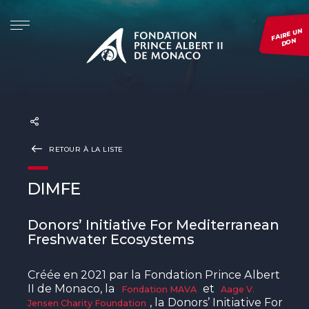
FAIRE UN
DON
LA FONDATION
INITIATIVES
PROJETS
EVÉNEMENTS
PRÉSENTATION
Re.Generation
CONSULTER TOUS NOS PROJETS
Monaco Blue Initiative
LA FONDATION DANS LE MONDE
Forests and Communities Initiative
DÉPOSER UN PROJET
The Green Shift Festival
RETOUR À LA LISTE
GOUVERNANCE
The Polar Initiative
SUIVRE UN PROJET
Prix de Photographie Environnementale
DIMFE
Voir tous nos événements
DIMFE
Global Fund for Coral Reefs
Donors’ Initiative For Mediterranean
Freshwater Ecosystems
Monk Seal Alliance
Créée en 2021 par la Fondation Prince Albert
Initiative Pelagos
II de Monaco, la
et
Fondation MAVA
Aage V.
, la Donors’ Initiative For
Jensen Charity Foundation