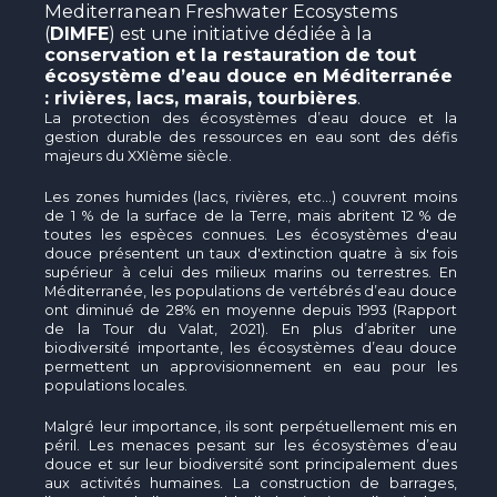
The MedFund
Mediterranean Freshwater Ecosystems
(
) est une initiative dédiée à la
DIMFE
conservation et la restauration de tout
Beyond Plastic Med : BeMed
écosystème d’eau douce en Méditerranée
.
: rivières, lacs, marais, tourbières
OACIS
La protection des écosystèmes d’eau douce et la
gestion durable des ressources en eau sont des défis
Initiative Homme - Faune sauvage
majeurs du XXIème siècle.
Les zones humides (lacs, rivières, etc…) couvrent moins
The Green Shift Initiative
de 1 % de la surface de la Terre, mais abritent 12 % de
toutes les espèces connues. Les écosystèmes d'eau
douce présentent un taux d'extinction quatre à six fois
supérieur à celui des milieux marins ou terrestres. En
Méditerranée, les populations de vertébrés d’eau douce
ont diminué de 28% en moyenne depuis 1993 (Rapport
de la Tour du Valat, 2021). En plus d’abriter une
biodiversité importante, les écosystèmes d’eau douce
permettent un approvisionnement en eau pour les
populations locales.
Malgré leur importance, ils sont perpétuellement mis en
péril. Les menaces pesant sur les écosystèmes d’eau
douce et sur leur biodiversité sont principalement dues
aux activités humaines. La construction de barrages,