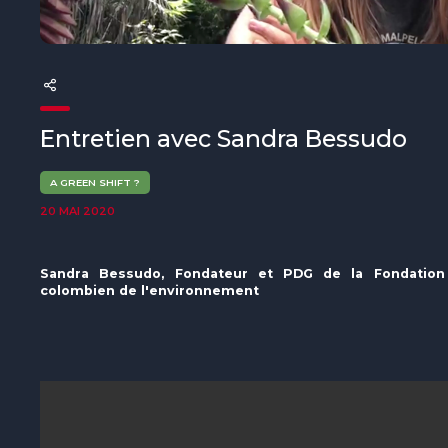
The MedFund
Beyond Plastic Med : BeMed
OACIS
Entretien avec Sandra Bessudo
Initiative Homme - Faune sauvage
A GREEN SHIFT ?
The Green Shift Initiative
20 MAI 2020
Sandra Bessudo, Fondateur et PDG de la Fondation 
colombien de l'environnement