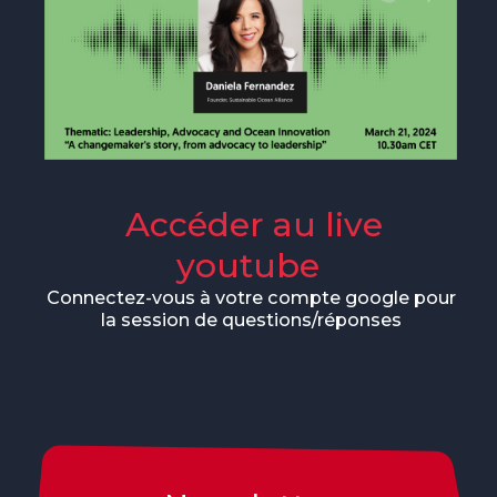
The MedFund
Beyond Plastic Med : BeMed
OACIS
Initiative Homme - Faune sauvage
The Green Shift Initiative
Accéder au live
youtube
Connectez-vous à votre compte google pour
la session de questions/réponses