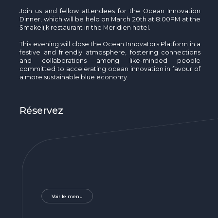
The MedFund
Join us and fellow attendees for the Ocean Innovation
Dinner, which will be held on March 20th at 8:00PM at the
Beyond Plastic Med : BeMed
Smakelijk restaurant in the Meridien hotel.
This evening will close the Ocean Innovators Platform in a
OACIS
festive and friendly atmosphere, fostering connections
and collaborations among like-minded people
Initiative Homme - Faune sauvage
committed to accelerating ocean innovation in favour of
a more sustainable blue economy.
The Green Shift Initiative
Réservez
Voir le menu