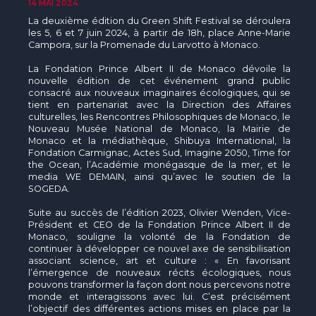
14 MAI 2024
La deuxième édition du Green Shift Festival se déroulera
les 5, 6 et 7 juin 2024, à partir de 18h, place Anne-Marie
Campora, sur la Promenade du Larvotto à Monaco.
La Fondation Prince Albert II de Monaco dévoile la
nouvelle édition de cet événement grand public
consacré aux nouveaux imaginaires écologiques, qui se
tient en partenariat avec la Direction des Affaires
culturelles, les Rencontres Philosophiques de Monaco, le
Nouveau Musée National de Monaco, la Mairie de
Monaco et la médiathèque, Shibuya International, la
Fondation Carmignac, Actes Sud, Imagine 2050, Time for
the Ocean, l’Académie monégasque de la mer, et le
media WE DEMAIN, ainsi qu’avec le soutien de la
SOGEDA.
Suite au succès de l’édition 2023, Olivier Wenden, Vice-
Président et CEO de la Fondation Prince Albert II de
Monaco, souligne la volonté de la Fondation de
continuer à développer ce nouvel axe de sensibilisation
associant science, art et culture : « En favorisant
l’émergence de nouveaux récits écologiques, nous
pouvons transformer la façon dont nous percevons notre
monde et interagissons avec lui. C’est précisément
l’objectif des différentes actions mises en place par la