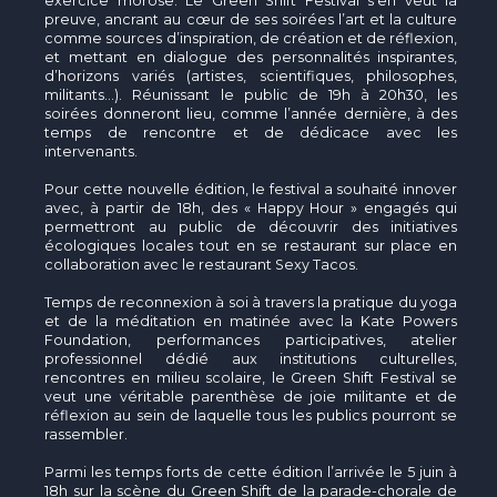
exercice morose. Le Green Shift Festival s’en veut la
preuve, ancrant au cœur de ses soirées l’art et la culture
comme sources d’inspiration, de création et de réflexion,
et mettant en dialogue des personnalités inspirantes,
d’horizons variés (artistes, scientifiques, philosophes,
militants...). Réunissant le public de 19h à 20h30, les
soirées donneront lieu, comme l’année dernière, à des
temps de rencontre et de dédicace avec les
intervenants.
Pour cette nouvelle édition, le festival a souhaité innover
avec, à partir de 18h, des « Happy Hour » engagés qui
permettront au public de découvrir des initiatives
écologiques locales tout en se restaurant sur place en
collaboration avec le restaurant Sexy Tacos.
Temps de reconnexion à soi à travers la pratique du yoga
et de la méditation en matinée avec la Kate Powers
Foundation, performances participatives, atelier
professionnel dédié aux institutions culturelles,
rencontres en milieu scolaire, le Green Shift Festival se
veut une véritable parenthèse de joie militante et de
réflexion au sein de laquelle tous les publics pourront se
rassembler.
Parmi les temps forts de cette édition l’arrivée le 5 juin à
18h sur la scène du Green Shift de la parade-chorale de