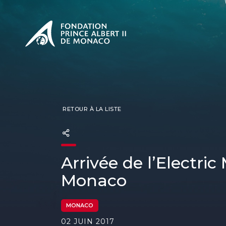
PRÉSENTATION
L'engage
CONSUL
Nos miss
Notre ph
Les Prix 
RETOUR À LA LISTE
Arrivée de l’Electri
Monaco
MONACO
02 JUIN 2017