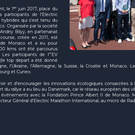
er
t, le 1
juin 2017, place du
 participants de l’Electric
t hybrides qui s’est tenu du
co. Organisée par la société
Andriy Bilyy, en partenariat
 course, créée en 2011, est
I de Monaco et a eu pour
 500 kms ont été parcourus
Les participants de l’”EV
 (le top depart a été donné
, l’Ukraine, l’Allemagne, la Suisse, la Croatie et Monaco. Les
ourg et Cuneo.
ir et d’encourager les innovations écologiques consacrées à l
t du rallye a eu lieu au Danemark, car le réseau européen des vi
vénements avec la Fondation Prince Albert II de Monaco. Mon
recteur Général d’Electric Marathon International, au micro de R