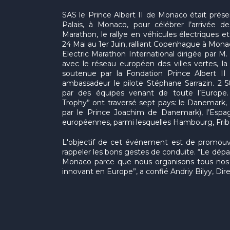
SAS le Prince Albert II de Monaco était présen
Palais, à Monaco, pour célébrer l’arrivée des
Marathon, le rallye en véhicules électriques e
24 Mai au 1er Juin, ralliant Copenhague à Mona
Electric Marathon International dirigée par M. 
avec le réseau européen des villes vertes, la
soutenue par la Fondation Prince Albert I
ambassadeur le pilote Stéphane Sarrazin. 2
par des équipes venant de toute l’Europe. 
Trophy” ont traversé sept pays: le Danemark,
par le Prince Joachim de Danemark), l’Espagne
européennes, parmi lesquelles Hambourg, Frib
L'objectif de cet événement est de promouvo
rappeler les bons gestes de conduite. “Le dépar
Monaco parce que nous organisons tous nos é
innovant en Europe”, a confié Andriy Bilyy, Di