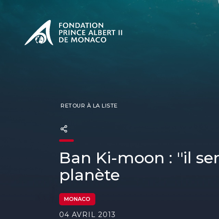
PRÉSENTATION
L'engage
CONSUL
Nos miss
Notre ph
Les Prix 
RETOUR À LA LISTE
Ban Ki-moon : ''il se
planète
MONACO
04 AVRIL 2013