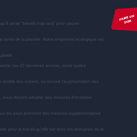
FAIRE UN
DON
qu'il
serait
"
bientôt
trop
tard
" pour
sauver
la
santé
de la
planète
. Notre
empreinte
écologique
est
plaidé
.
ental ces 20 dernières années, seuls quatre
de acidité des océans, ou encore l'augmentation des
a, nous devons adopter des mesures d'incitation
e tous les pays prennent des mesures supplémentaires
 pour le travail qu'elle fait dans les domaines de la