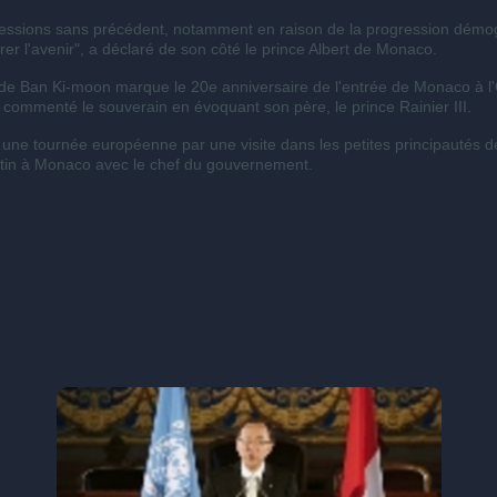
 pressions sans précédent, notamment en raison de la progression démo
r l'avenir", a déclaré de son côté le prince Albert de Monaco.
ielle de Ban Ki-moon marque le 20e anniversaire de l'entrée de Monaco 
a commenté le souverain en évoquant son père, le prince Rainier III.
ne tournée européenne par une visite dans les petites principautés de
matin à Monaco avec le chef du gouvernement.