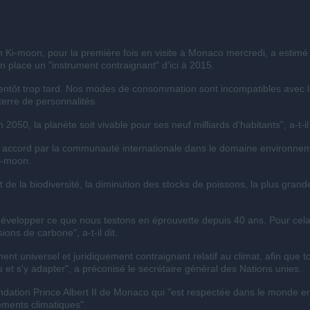
n
Ki-moon
, pour la
première
fois
en
visite
à
Monaco
mercredi
, a
estimé
n place un "instrument
contraignant
"
d'ici
à
2015.
entôt
trop
tard
. Nos modes de
consommation
sont
incompatibles
avec
terre de
personnalités
.
n
2050, la
planète
soit
vivable
pour
ses
neuf
milliards
d'habitants
",
a-t-il
n accord par la communauté internationale dans le domaine environnem
i-moon.
de la biodiversité, la diminution des stocks de poissons, la plus gran
développer ce que nous testons en éprouvette depuis 40 ans. Pour cel
ons de carbone", a-t-il dit.
ment universel et juridiquement contraignant relatif au climat, afin qu
 et s'y adapter", a préconisé le secrétaire général des Nations unies.
ion Prince Albert II de Monaco qui "est respectée dans le monde entier
gements climatiques".