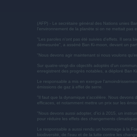
(AFP) - Le
secrétaire
général
des Nations
unies
Ba
l'environnement
de la
planète
si
on ne
mettait
pas e
"Les paroles
n'ont
pas
été
suivies
d'effets
. Il sera
bi
démesurée
", a
asséné
Ban
Ki-moon
,
devant
un par
"
Nous
devons
agir
maintenant
si
nous
voulons
qu'e
Sur quatre-vingt-dix objectifs adoptés d'un commu
enregistrent des progrès notables, a déploré Ban K
Le responsable a mis en exergue l'amoindrissement 
émissions de gaz à effet de serre.
"Il faut que la dynamique s'accélère. Nous devons 
efficaces, et notamment mettre un prix sur les émissi
"Nous devons aussi adopter, d'ici à 2015, un instru
pour réduire les effets des changements climatiques
Le responsable a aussi rendu un hommage à la Fondat
biodiversité, de l'eau et de la lutte contre les chan