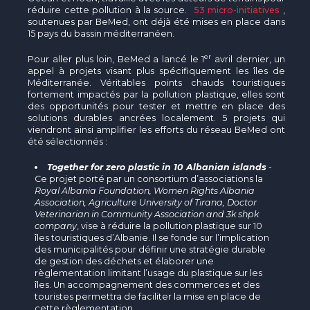
réduire cette pollution à la source.
53 micro-initiatives
,
soutenues par BeMed, ont déjà été mises en place dans
15 pays du bassin méditerranéen.
er
Pour aller plus loin, BeMed a lancé le 1
avril dernier, un
appel à projets visant plus spécifiquement les îles de
Méditerranée. Véritables points chauds touristiques
fortement impactés par la pollution plastique, elles sont
des opportunités pour tester et mettre en place des
solutions durables ancrées localement. 5 projets qui
viendront ainsi amplifier les efforts du réseau BeMed ont
été sélectionnés :
Together for zero plastic in 10 Albanian islands
-
Ce projet porté par un consortium d’associations la
Royal Albania Foundation, Women Rights Albania
Association, Agriculture University of Tirana, Doctor
Veterinarian in Community Association and 3k shpk
company
, vise à réduire la pollution plastique sur 10
îles touristiques d’Albanie. Il se fonde sur l’implication
des municipalités pour définir une stratégie durable
de gestion des déchets et élaborer une
règlementation limitant l’usage du plastique sur les
îles. Un accompagnement des commerces et des
touristes permettra de faciliter la mise en place de
cette règlementation.