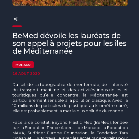
The MedFund
Beyond Plastic Med : BeMed
OACIS
BeMed dévoile les lauréats de
son appel à projets pour les îles
Initiative Homme - Faune sauvage
de Méditerranée
The Green Shift Initiative
MONACO
26 AOÛT 2020
Du fait de sa topographie de mer fermée, de l’intensité
du transport maritime et des activités industrielles et
touristiques qu’elle concentre, la Méditerranée est
particulièrement sensible à la pollution plastique. Avec 1 à
10 millions de particules de plastique au kilomètre carré,
elle est probablement la mer la plus polluée du monde.
Face à ce constat, Beyond Plastic Med (BeMed), fondée
par la Fondation Prince Albert II de Monaco, la Fondation
MAVA, Surfrider Europe Foundation, la Fondation Tara
Océan et l
’
IUCN, travaille avec les acteurs de terrains pour