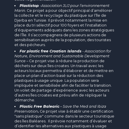
Plastistop
-
Association JLIJ pour l’environnement
Marin.
Ce projet a pour objectif principal d’améliorer
la collecte et le recyclage du plastique sur l’île de
Djerba en Tunisie. Il prévoit notamment la mise en
place du tri sélectif pour 100 foyers et l‘installation
d’équipements adéquats dans les zones stratégiques
de l’île. Il s’accompagnera de plusieurs actions de
sensibilisation auprès de la population, des touristes
et des pécheurs.
For plastic free Croatian Islands
-
Association for
Nature, Environment and Sustainable Development
Sunce
– Ce projet vise à réduire la production de
déchets sur deux îles croates. Un travail avec les
acteurs locaux permettra d’élaborer et de mettre en
place un plan d’action basé sur la réduction des
plastiques à usage unique. La population sera
impliquée et sensibilisée afin de faciliter la transition.
Un volet de partage d’expérience avec les acteurs
d’autres îles croates est prévu afin de répliquer la
démarche.
Plastic Free Balearic
–
Save the Med and Ibiza
Preservation
.
Ce projet vise à établir une certification
"sans plastique" commune dans le secteur touristique
des îles Baléares. Il prévoie notamment d’évaluer et
d’identifier les alternatives aux plastiques à usage