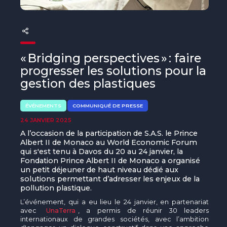
The MedFund
Beyond Plastic Med : BeMed
OACIS
« Bridging perspectives » : faire
progresser les solutions pour la
Initiative Homme - Faune sauvage
gestion des plastiques
The Green Shift Initiative
ÉVÉNEMENTS
COMMUNIQUÉ DE PRESSE
24 JANVIER 2025
A l’occasion de la participation de S.A.S. le Prince
Albert II de Monaco au World Economic Forum
qui s'est tenu à Davos du 20 au 24 janvier, la
Fondation Prince Albert II de Monaco a organisé
un petit déjeuner de haut niveau dédié aux
solutions permettant d’adresser les enjeux de la
pollution plastique.
L’événement, qui a eu lieu le 24 janvier, en partenariat
avec
UnaTerra
, a permis de réunir 30 leaders
internationaux de grandes sociétés, avec l’ambition