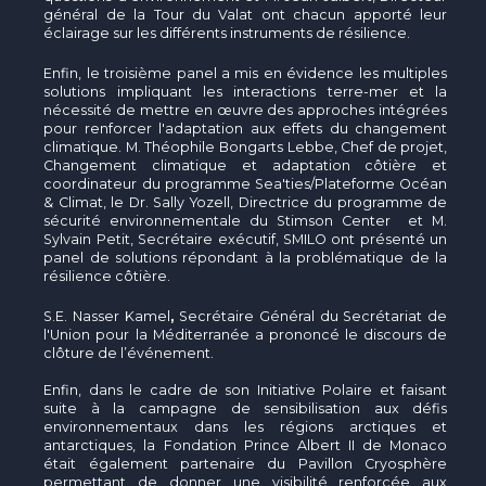
général de la Tour du Valat ont chacun apporté leur
éclairage sur les différents instruments de résilience.
Enfin, le troisième panel a mis en évidence les multiples
solutions impliquant les interactions terre-mer et la
nécessité de mettre en œuvre des approches intégrées
pour renforcer l'adaptation aux effets du changement
climatique. M. Théophile Bongarts Lebbe, Chef de projet,
Changement climatique et adaptation côtière et
coordinateur du programme Sea'ties/Plateforme Océan
& Climat, le Dr. Sally Yozell, Directrice du programme de
sécurité environnementale du Stimson Center et M.
Sylvain Petit, Secrétaire exécutif, SMILO ont présenté un
panel de solutions répondant à la problématique de la
résilience côtière.
S.E. Nasser Kamel
,
Secrétaire Général du Secrétariat de
l'Union pour la Méditerranée a prononcé le discours de
clôture de l’événement.
Enfin, dans le cadre de son Initiative Polaire et faisant
suite à la campagne de sensibilisation aux défis
environnementaux dans les régions arctiques et
antarctiques, la Fondation Prince Albert II de Monaco
était également partenaire du Pavillon Cryosphère
permettant de donner une visibilité renforcée aux