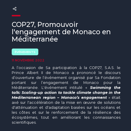
The MedFund
Beyond Plastic Med : BeMed
COP27, Promouvoir
OACIS
l'engagement de Monaco en
Méditerranée
Initiative Homme - Faune sauvage
ÉVÉNEMENTS
The Green Shift Initiative
11 NOVEMBRE 2022
A l’occasion de Sa participation à la COP27, S.A.S. le
Prince Albert II de Monaco a prononcé le discours
d’ouverture de l’événement organisé par Sa Fondation
portant sur l’engagement de Monaco pour la
Méditerranée. L'événement intitulé «
Swimming the
talk: Scaling-up action to tackle climate change in the
Mediterranean region – Monaco’s engagement
» était
axé sur l'accélération de la mise en œuvre de solutions
d'atténuation et d'adaptation basées sur les océans et
les côtes et sur le renforcement de la résilience des
écosystèmes, tout en améliorant les connaissances
scientifiques.