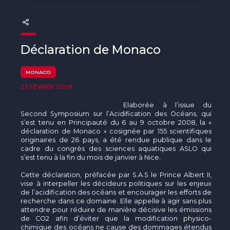
The MedFund
Beyond Plastic Med : BeMed
Déclaration de Monaco
OACIS
Initiative Homme - Faune sauvage
MONACO
25 FÉVRIER 2009
The Green Shift Initiative
Elaborée à l’issue du
Second Symposium sur l’Acidification des Océans, qui
s’est tenu en Principauté du 6 au 9 octobre 2008, la «
déclaration de Monaco » cosignée par 155 scientifiques
originaires de 26 pays, a été rendue publique dans le
cadre du congrès des sciences aquatiques ASLO qui
s’est tenu à la fin du mois de janvier à Nice.
Cette déclaration, préfacée par S.A.S le Prince Albert II,
vise à interpeller les décideurs politiques sur les enjeux
de l’acidification des océans et encourager les efforts de
recherche dans ce domaine. Elle appelle à agir sans plus
attendre pour réduire de manière décisive les émissions
de CO2 afin d’éviter que la modification physico-
chimique des océans ne cause des dommages étendus