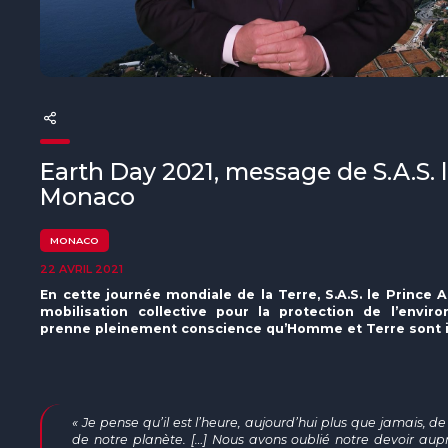
The MedFund
Beyond Plastic Med : BeMed
OACIS
Initiative Homme - Faune sauvage
Earth Day 2021, message de S.A.S. l
The Green Shift Initiative
Monaco
MONACO
22 AVRIL 2021
En cette journée mondiale de la Terre, S.A.S. le Prince 
mobilisation collective pour la protection de l’envi
prenne pleinement conscience qu’Homme et Terre sont in
« Je pense qu’il est l’heure, aujourd’hui plus que jamais, 
de notre planète. […] Nous avons oublié notre devoir au