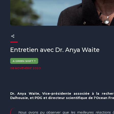
The MedFund
Beyond Plastic Med : BeMed
OACIS
Initiative Homme - Faune sauvage
The Green Shift Initiative
Entretien avec Dr. Anya Waite
A GREEN SHIFT ?
08 NOVEMBRE 2020
Dr. Anya Waite, Vice-présidente associée à la recher
Dalhousie, et PDG et directeur scientifique de l'Ocean Fro
Nous avons pu observer que les meilleures réactions à