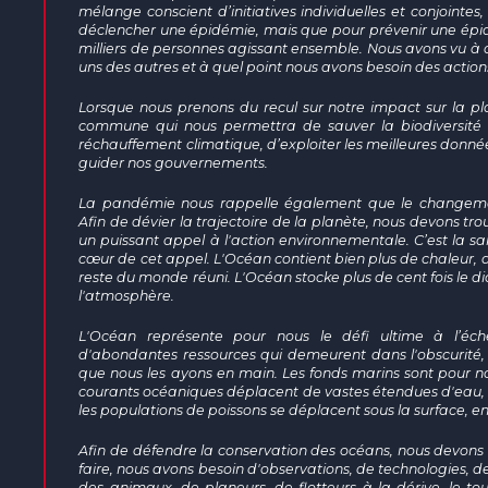
mélange conscient d’initiatives individuelles et conjointe
déclencher une épidémie, mais que pour prévenir une épidém
milliers de personnes agissant ensemble. Nous avons vu à q
uns des autres et à quel point nous avons besoin des action
Lorsque nous prenons du recul sur notre impact sur la pl
commune qui nous permettra de sauver la biodiversité d
réchauffement climatique, d’exploiter les meilleures donnée
guider nos gouvernements.
La pandémie nous rappelle également que le changemen
Afin de dévier la trajectoire de la planète, nous devons tro
un puissant appel à l'action environnementale. C’est la sa
cœur de cet appel. L'Océan contient bien plus de chaleur, 
reste du monde réuni. L'Océan stocke plus de cent fois le 
l'atmosphère.
L'Océan représente pour nous le défi ultime à l’éche
d'abondantes ressources qui demeurent dans l'obscurité, 
que nous les ayons en main. Les fonds marins sont pour n
courants océaniques déplacent de vastes étendues d'eau, su
les populations de poissons se déplacent sous la surface, en
Afin de défendre la conservation des océans, nous devons ren
faire, nous avons besoin d'observations, de technologies, de s
des animaux, de planeurs, de flotteurs à la dérive, le t