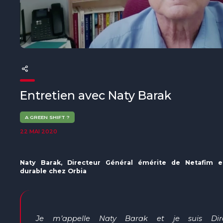
The MedFund
Beyond Plastic Med : BeMed
OACIS
Initiative Homme - Faune sauvage
Entretien avec Naty Barak
The Green Shift Initiative
A GREEN SHIFT ?
22 MAI 2020
Naty Barak, Directeur Général émérite de Netafim 
durable chez Orbia
Je m’appelle
Naty
Barak
et je
suis
D
i