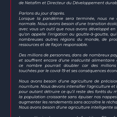
de
Netafim
et
D
irecteur
du Développement durab
Parlons
du jour
d’après
.
Lorsque la pandémie sera terminée, nous ne d
normale. Nous avons besoin
d’une transition
écol
avec vous un outil que nous avons développé en Is
qu'on appelle l'irrigation au goutte-à-goutte, qui
nombreuses autres régions du monde, de prod
ressources et
de façon responsable
.
Des millions de personnes, dans de nombreux pays e
et souffrent encore d'une insécurité alimentaire
ce nombre pourrait doubler car des millions
touchées par le covid-19 et ses conséquences éco
Nous avons besoin d'une agriculture de précisi
nourriture. Nous devons intensifier l'agriculture et
pour autant détruire
ce qu’il reste des
forêts du m
la population croissante sans épuiser nos nappe
augmenter les rendements sans accroître le réch
Nous avons besoin d'une agriculture intelligente s