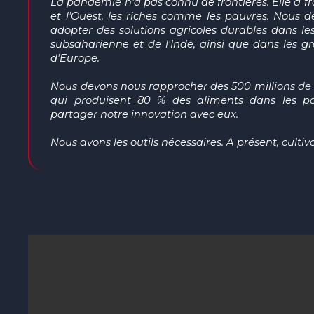
La pandémie n'a pas
connu
de frontières. Elle a f
et l'Ouest, les riches
comme
les pauvres. Nous
d
adopter des solutions agricoles durables dans les
subsaharienne et de l'Inde, ainsi que dans les g
d'Europe
.
Nous devons
nous r
approcher
d
es 500 millions de 
qui produisent 80 % des aliments dans le
s
pa
partager notre innovation avec
eux.
Nous avons les outils nécessaires.
A présent
, culti