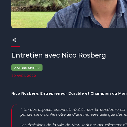
The MedFund
Beyond Plastic Med : BeMed
OACIS
Initiative Homme - Faune sauvage
The Green Shift Initiative
Entretien avec Nico Rosberg
A GREEN SHIFT ?
29 AVRIL 2020
Nico Rosberg, Entrepreneur Durable et Champion du Mon
" Un des aspects essentiels révélés par la pandémie est 
pandémie a purifié notre air d'une manière telle que c'en e
Les émissions de la ville de New-York ont actuellement d