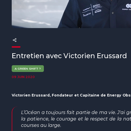
The MedFund
Beyond Plastic Med : BeMed
OACIS
Initiative Homme - Faune sauvage
Entretien avec Victorien Erussard
The Green Shift Initiative
A GREEN SHIFT ?
09 JUIN 2020
Victorien Erussard, Fondateur et Capitaine de Energy Ob
L’Océan a toujours fait partie de ma vie. J'ai g
la patience, le courage et le respect de la n
courses au large.