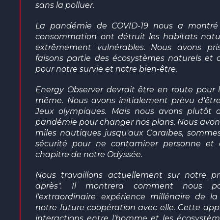
sans la polluer.
La pandémie de COVID-19 nous a montré
consommation ont détruit les habitats natu
extrêmement vulnérables. Nous avons pri
faisons partie des écosystèmes naturels e
pour notre survie et notre bien-être.
Energy Observer devrait être en route pou
même. Nous avons initialement prévu
d'être
Jeux olympiques. Mais nous avons plutôt d
pandémie pour changer nos plans. Nous avons
miles nautiques jusqu'aux Caraïbes, sommes
sécurité pour ne
contaminer
personne et a
chapitre de notre Odyssée.
Nous travaillons actuellement sur notre p
après". Il montrera comment nous p
l'extraordinaire expérience millénaire de l
notre future coopération avec elle. Cette a
interactions entre l'homme et les écosystèm