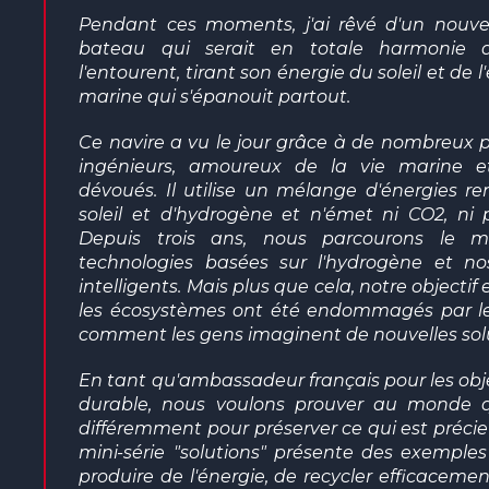
Pendant ces moments, j'ai rêvé d'un nouv
bateau qui serait en totale harmonie 
l'entourent, tirant son énergie du soleil et de 
marine qui s'épanouit partout.
Ce navire a vu le jour grâce à de nombreux pa
ingénieurs, amoureux de la vie marine 
dévoués. Il utilise un mélange d'énergies re
soleil et d'hydrogène et n'émet ni CO
2
, ni 
Depuis trois ans, nous parcourons le 
technologies basées sur l'hydrogène et n
intelligents. Mais plus que cela, notre object
les écosystèmes ont été endommagés par le
comment les gens imaginent de nouvelles solut
En tant qu'ambassadeur français pour les ob
durable, nous voulons prouver au monde 
différemment pour préserver ce qui est précie
mini-série "solutions" présente des exemple
produire de l'énergie, de recycler efficacement