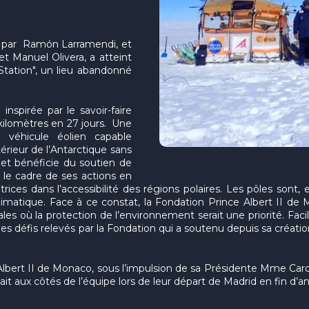
e par Ramón Larramendi, et
t Manuel Olivera, a atteint
Station", un lieu abandonné
nspirée par le savoir-faire
 kilomètres en 27 jours. Une
 véhicule éolien capable
érieur de l’Antarctique sans
et bénéficie du soutien de
 le cadre de ses actions en
 dans l’accessibilité des régions polaires. Les pôles sont, en 
matique. Face à ce constat, la Fondation Prince Albert II de
es où la protection de l’environnement serait une priorité. Faci
des défis relevés par la Fondation qui a soutenu depuis sa créati
lbert II de Monaco, sous l’impulsion de sa Présidente Mme Carol
tait aux côtés de l’équipe lors de leur départ de Madrid en fin d’