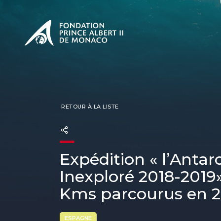
PRÉSENTATION
L'engage
CONSUL
Nos miss
Notre ph
Les Prix 
RETOUR À LA LISTE
Expédition « l’Antar
Inexploré 2018-2019» 
Kms parcourus en 27
ESPAGNE