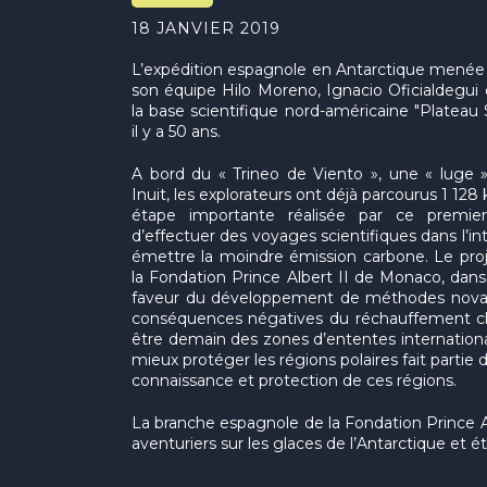
18 JANVIER 2019
L’expédition espagnole en Antarctique mené
son équipe Hilo Moreno, Ignacio Oficialdegui e
la base scientifique nord-américaine "Plateau 
il y a 50 ans.
A bord du « Trineo de Viento », une « luge » i
Inuit, les explorateurs ont déjà parcourus 1 128
étape importante réalisée par ce premier
d’effectuer des voyages scientifiques dans l’int
émettre la moindre émission carbone. Le proj
la Fondation Prince Albert II de Monaco, dans
faveur du développement de méthodes novatrices
conséquences négatives du réchauffement cli
être demain des zones d’ententes international
mieux protéger les régions polaires fait partie 
connaissance et protection de ces régions.
La branche espagnole de la Fondation Prince A
aventuriers sur les glaces de l’Antarctique et é