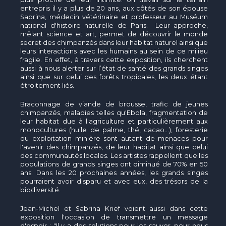
entrepris il y a plus de 20 ans, aux côtés de son épouse
Sabrina, médecin vétérinaire et professeur au Muséum
national d'histoire naturelle de Paris. Leur approche,
mêlant science et art, permet de découvrir le monde
secret des chimpanzés dans leur habitat naturel ainsi que
leurs interactions avec les humains au sein de ce milieu
fragile. En effet, à travers cette exposition, ils cherchent
aussi à nous alerter sur l’état de santé des grands singes
ainsi que sur celui des forêts tropicales, les deux étant
étroitement liés.
Braconnage de viande de brousse, trafic de jeunes
chimpanzés, maladies telles qu'Ebola, fragmentation de
leur habitat due à l'agriculture et particulièrement aux
monocultures (huile de palme, thé, cacao...), foresterie
ou exploitation minière sont autant de menaces pour
l'avenir des chimpanzés, de leur habitat ainsi que celui
des communautés locales. Les artistes rappellent que les
populations de grands singes ont diminué de 70% en 50
ans. Dans les 20 prochaines années, les grands singes
pourraient avoir disparu et avec eux, des trésors de la
biodiversité.
Jean-Michel et Sabrina Krief voient aussi dans cette
exposition l'occasion de transmettre un message
d'espoir : "Il y a des solutions pour les sauver, pour nous