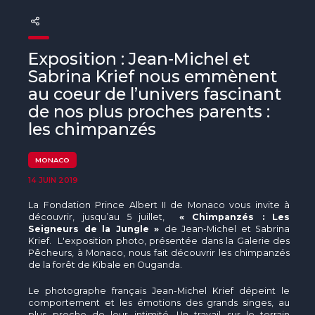
The MedFund
Beyond Plastic Med : BeMed
Exposition : Jean-Michel et
OACIS
Sabrina Krief nous emmènent
au coeur de l’univers fascinant
Initiative Homme - Faune sauvage
de nos plus proches parents :
les chimpanzés
The Green Shift Initiative
MONACO
14 JUIN 2019
La Fondation Prince Albert II de Monaco vous invite à
découvrir, jusqu’au 5 juillet,
« Chimpanzés : Les
Seigneurs de la Jungle »
de Jean-Michel et Sabrina
Krief. L'exposition photo, présentée dans la Galerie des
Pêcheurs, à Monaco, nous fait découvrir les chimpanzés
de la forêt de Kibale en Ouganda.
Le photographe français Jean-Michel Krief dépeint le
comportement et les émotions des grands singes, au
plus proche de leur intimité. Un travail sur le terrain