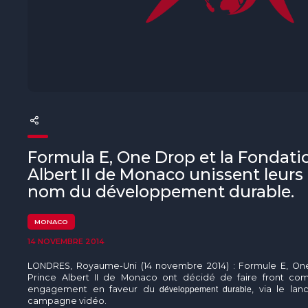
The MedFund
Beyond Plastic Med : BeMed
OACIS
Initiative Homme - Faune sauvage
The Green Shift Initiative
Formula E, One Drop et la Fondati
Albert II de Monaco unissent leurs
nom du développement durable.
MONACO
14 NOVEMBRE 2014
LONDRES, Royaume-Uni (14 novembre 2014) : Formule E, One
Prince Albert II de Monaco ont décidé de faire front com
développement durable
engagement en faveur du
, via le la
campagne vidéo.