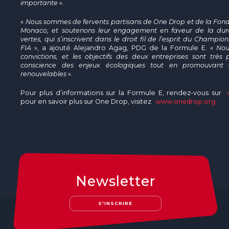
importante
».
«
Nous sommes de fervents partisans de One Drop et de la Fonda
Monaco, et soutenons leur engagement en faveur de la durabi
vertes, qui s’inscrivent dans le droit fil de l’esprit du Champi
FIA
», a ajouté Alejandro Agag, PDG de la Formule E. «
Nou
convictions, et les objectifs des deux entreprises sont très 
conscience des enjeux écologiques tout en promouvant 
renouvelables
».
Pour plus d’informations sur la Formule E, rendez-vous sur
pour en savoir plus sur One Drop, visitez
www.onedrop.org
Newsletter
S'INSCRIRE