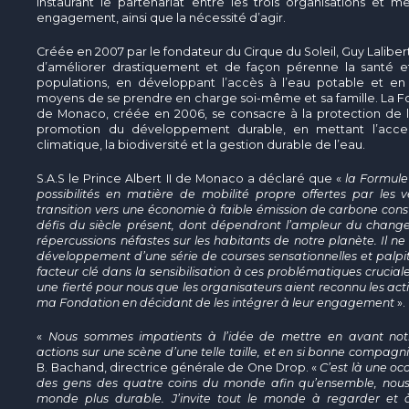
instaurant le partenariat entre les trois organisations et 
engagement, ainsi que la nécessité d’agir.
Créée en 2007 par le fondateur du Cirque du Soleil, Guy Lalibe
d’améliorer drastiquement et de façon pérenne la santé e
populations, en développant l’accès à l’eau potable et e
moyens de se prendre en charge soi-même et sa famille. La Fon
de Monaco, créée en 2006, se consacre à la protection de l
promotion du développement durable, en mettant l’acce
climatique, la biodiversité et la gestion durable de l’eau.
S.A.S le Prince Albert II de Monaco a déclaré que «
la Formule 
possibilités en matière de mobilité propre offertes par les v
transition vers une économie à faible émission de carbone const
défis du siècle présent, dont dépendront l’ampleur du chang
répercussions néfastes sur les habitants de notre planète. Il ne
développement d’une série de courses sensationnelles et palpi
facteur clé dans la sensibilisation à ces problématiques cruciale
une fierté pour nous que les organisateurs aient reconnu les ac
ma Fondation en décidant de les intégrer à leur engagement
».
«
Nous sommes impatients à l’idée de mettre en avant no
actions sur une scène d’une telle taille, et en si bonne compagn
B. Bachand, directrice générale de One Drop. «
C’est là une oc
des gens des quatre coins du monde afin qu’ensemble, nous 
monde plus durable. J’invite tout le monde à regarder et 