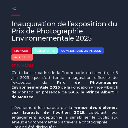
The MedFund
Beyond Plastic Med : BeMed
Inauguration de l’exposition du
OACIS
Prix de Photographie
Environnementale 2025
Initiative Homme - Faune sauvage
MONACO
ÉVÉNEMENTS
COMMUNIQUÉ DE PRESSE
The Green Shift Initiative
INITIATIVE
07 JUIN 2025
C’est dans le cadre de la Promenade du Larvotto, le 6
juin 2025, que s’est tenue l’inauguration officielle de
l’exposition du
Prix de Photographie
Environnementale 2025
de la Fondation Prince Albert II
de Monaco, en présence de
S.A.S. le Prince Albert II
de Monaco
.
L'événement fut marqué par la
remise des diplômes
aux lauréats de l'édition 2025
, célébrant leur
engagement exceptionnel à sensibiliser le public aux
enjeux environnementaux à travers la photographie.
Ont ainsi été distingués :