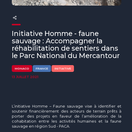
The MedFund
Beyond Plastic Med : BeMed
OACIS
Initiative Homme - faune
sauvage : Accompagner la
Initiative Homme - Faune sauvage
réhabilitation de sentiers dans
le Parc National du Mercantour
The Green Shift Initiative
MONACO
FRANCE
INITIATIVE
13 JUILLET 2021
L’initiative Homme – Faune sauvage vise à identifier et
soutenir financièrement des acteurs de terrain prêts à
porter des projets en faveur de l’amélioration de la
cohabitation entre les activités humaines et la faune
sauvage en région Sud - PACA.