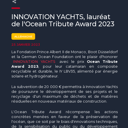
The MedFund
Beyond Plastic Med : BeMed
INNOVATION YACHTS, lauréat
de l'Ocean Tribute Award 2023
OACIS
ALLEMAGNE
Initiative Homme - Faune sauvage
25 JANVIER 2023
La Fondation Prince Albert II de Monaco, Boot Düsseldorf
The Green Shift Initiative
et la German Ocean Foundation ont le plaisir d'honorer
INNOVATION YACHTS
avec le prix
Ocean Tribute
Award 2023
, pour leur catamaran en composite
recyclable et durable, le IY LBV35, alimenté par énergie
solaire et hydrogénateur.
La subvention de 20 000 € permettra à Innovation Yachts
de poursuivre le développement de ses projets et le
recyclage d'un maximum de déchets et de matières
résiduelles en nouveaux matériaux de construction.
L'Ocean Tribute Award récompense les actions
concrètes menées en faveur de la préservation de
l'océan, que ce soit par le biais d'innovations techniques,
de la sensibilisation du public ou du développement