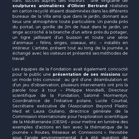
franc succès auprès des visiteurs : une vingtaine de
sculptures animalières d’Olivier Bertrand
réalisées
en carton recyclé étaient disséminées dans les différents
bureaux de la Villa ainsi que dans le jardin, donnant aux
lieux une atmosphère toute particulière. Un panda près
du portail, un gorille de 2m de haut dans le jardin, un
singe accroché à la branche d’un arbre près du potager,
un tigre jaillissant d’un buisson et toute une série
d’animaux – félins, singes, oiseaux, etc. – installés en
intérieur. L’artiste, présent tout au long de la journée, a
échangé avec les visiteurs et présenté ses méthodes de
travail.
Les équipes de la Fondation avait également concocté
pour le public une
présentation de ses missions
sur
un mode très convivial : au gré d’une déambulation et
d’un jeu d’observation, plusieurs intervenants ont pris la
parole tour à tour – Philippe Mondielli, Directeur
scientifique de la Fondation, Salomé Mormentyn,
Coordinatrice de l’initiative polaire, Lucile Courtial,
Secrétaire exécutive de l’Association Beyond Plastic
Med et Laura Giuliano, directrice générale de la
Commission internationale pour l'exploration scientifique
de la Méditerranée (CIESM) – pour mettre en lumière des
exemples d’actions en lien avec la thématique de la
journée « Routes, Réseaux et Connexions ». Revisitée
sous l’angle environnemental, il a été question de