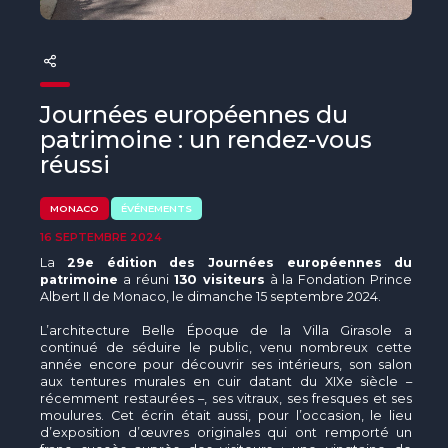
The MedFund
Beyond Plastic Med : BeMed
OACIS
Journées européennes du
patrimoine : un rendez-vous
Initiative Homme - Faune sauvage
réussi
The Green Shift Initiative
MONACO
ÉVÉNEMENTS
16 SEPTEMBRE 2024
La
29e édition des Journées européennes du
patrimoine
a réuni
130 visiteurs
à la Fondation Prince
Albert II de Monaco, le dimanche 15 septembre 2024.
L’architecture Belle Époque de la Villa Girasole a
continué de séduire le public, venu nombreux cette
année encore pour découvrir ses intérieurs, son salon
aux tentures murales en cuir datant du XIXe siècle –
récemment restaurées –, ses vitraux, ses fresques et ses
moulures. Cet écrin était aussi, pour l’occasion, le lieu
d’exposition d’œuvres originales qui ont remporté un