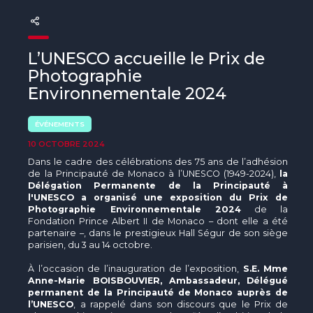
The MedFund
Beyond Plastic Med : BeMed
L’UNESCO accueille le Prix de
OACIS
Photographie
Environnementale 2024
Initiative Homme - Faune sauvage
ÉVÉNEMENTS
The Green Shift Initiative
10 OCTOBRE 2024
Dans le cadre des célébrations des 75 ans de l’adhésion
de la Principauté de Monaco à l’UNESCO (1949-2024),
la
Délégation Permanente de la Principauté à
l'UNESCO a organisé une exposition du Prix de
Photographie Environnementale 2024
de la
Fondation Prince Albert II de Monaco – dont elle a été
partenaire –, dans le prestigieux Hall Ségur de son siège
parisien, du 3 au 14 octobre.
À l’occasion de l’inauguration de l’exposition,
S.E. Mme
Anne-Marie BOISBOUVIER, Ambassadeur, Délégué
permanent de la Principauté de Monaco auprès de
l’UNESCO
, a rappelé dans son discours que le Prix de