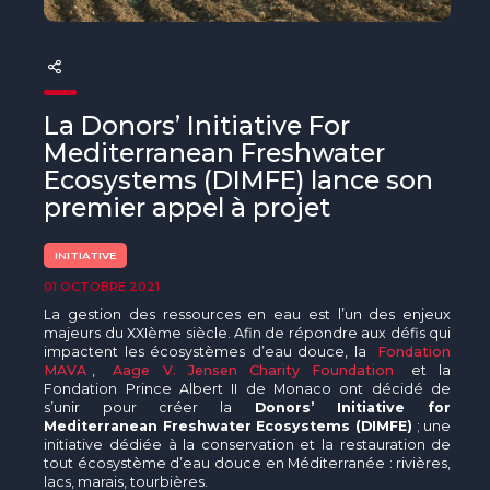
The MedFund
Beyond Plastic Med : BeMed
OACIS
La Donors’ Initiative For
Mediterranean Freshwater
Initiative Homme - Faune sauvage
Ecosystems (DIMFE) lance son
premier appel à projet
The Green Shift Initiative
INITIATIVE
01 OCTOBRE 2021
La gestion des ressources en eau est l’un des enjeux
majeurs du XXIème siècle. Afin de répondre aux défis qui
impactent les écosystèmes d’eau douce, la
Fondation
MAVA
,
Aage V. Jensen Charity Foundation
et la
Fondation Prince Albert II de Monaco ont décidé de
s’unir pour créer la
Donors’ Initiative for
Mediterranean Freshwater Ecosystems (DIMFE)
; une
initiative dédiée à la conservation et la restauration de
tout écosystème d’eau douce en Méditerranée : rivières,
lacs, marais, tourbières.