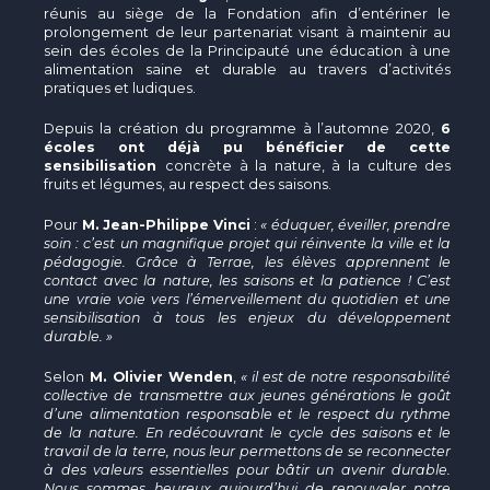
réunis au siège de la Fondation afin d’entériner le
prolongement de leur partenariat visant à maintenir au
sein des écoles de la Principauté une éducation à une
alimentation saine et durable au travers d’activités
pratiques et ludiques.
Depuis la création du programme à l’automne 2020,
6
écoles ont déjà pu bénéficier de cette
sensibilisation
concrète à la nature, à la culture des
fruits et légumes, au respect des saisons.
Pour
M. Jean-Philippe Vinci
:
« éduquer, éveiller, prendre
soin : c’est un magnifique projet qui réinvente la ville et la
pédagogie. Grâce à Terrae, les élèves apprennent le
contact avec la nature, les saisons et la patience ! C’est
une vraie voie vers l’émerveillement du quotidien et une
sensibilisation à tous les enjeux du développement
durable. »
Selon
M. Olivier Wenden
,
« il est de notre responsabilité
collective de transmettre aux jeunes générations le goût
d’une alimentation responsable et le respect du rythme
de la nature. En redécouvrant le cycle des saisons et le
travail de la terre, nous leur permettons de se reconnecter
à des valeurs essentielles pour bâtir un avenir durable.
Nous sommes heureux aujourd’hui de renouveler notre