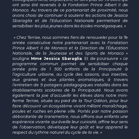
ont ainsi été reversés à la Fondation Prince Albert II de
Monaco. Au travers de ce partenariat de proximité, nous
avons choisi de continuer à soutenir les actions de Jessica
Sbaraglia et de l’Education Nationale permettant de
sensibiliser les plus jeunes dans les écoles monégasques. »
« Chez Terrae, nous sommes fiers de renouveler pour la 7e
année consécutive notre partenariat avec la Fondation
Prince Albert II de Monaco et la Direction de l’Éducation
Nationale, de la Jeunesse et des Sports de Monaco »
souligne
Mme Jessica Sbaraglia
. Et de poursuivre
« ce
programme commun permet de sensibiliser chaque
année près de 1 500 enfants de la Principauté à
l’agriculture urbaine, au cycle des saisons, aux insectes,
aux graines et aux plantes aromatiques, à travers
l’entretien de 9 potagers pédagogiques installés dans les
établissements scolaires de la Principauté. Nous avons
également la joie d’accueillir les élèves dans notre mini-
ferme Terrae, située au pied de la Tour Odéon, pour leur
faire découvrir un écosystème vivant mêlant maraîchage,
poules et ruches en pleine ville. Portés par notre passion
débordante de transmettre, nous offrons aux enfants une
expérience vivante qui éveille leur curiosité, affine leur sens
de l’observation, développe leur goût et leur apprend le
respect du rythme naturel du cycle de la vie. »