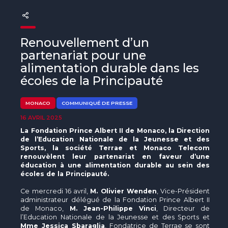
The MedFund
Beyond Plastic Med : BeMed
Renouvellement d’un
OACIS
partenariat pour une
alimentation durable dans les
Initiative Homme - Faune sauvage
écoles de la Principauté
The Green Shift Initiative
MONACO
COMMUNIQUÉ DE PRESSE
16 AVRIL 2025
La Fondation Prince Albert II de Monaco, la Direction
de l’Education Nationale de la Jeunesse et des
Sports, la société Terrae et Monaco Telecom
renouvèlent leur partenariat en faveur d’une
éducation à une alimentation durable au sein des
écoles de la Principauté.
Ce mercredi 16 avril,
M. Olivier Wenden
, Vice-Président
administrateur délégué de la Fondation Prince Albert II
de Monaco,
M. Jean-Philippe Vinci
, Directeur de
l’Education Nationale de la Jeunesse et des Sports et
Mme Jessica Sbaraglia
, Fondatrice de Terrae se sont