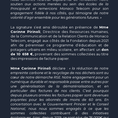
soutien aux actions menées au sein des écoles de la
Principauté et remercions Monaco Telecom pour son
engagement fidèle à nos côtés, qui témoigne de notre
volonté d’agir ensemble pour les générations futures. »
La signature s’est ainsi déroulée en présence de
Mme
Corinne Pirinoli
, Directrice des Ressources Humaines,
de la Communication et de la Relation Clients de Monaco
Telecom, engagé aux côtés de la Fondation depuis 2021
afin de pérenniser ce programme d’éducation et de
potagers urbains en milieu scolaire, en affectant un
don
de 10 658 €,
provenant des sommes collectées au titre
des impressions de facture papier.
Mme Corinne Pirinoli
déclare :
« la réduction de notre
empreinte carbone et le recyclage de nos déchets sont au
cœur de notre démarche RSE. Notre engagement pour un
numérique durable et responsable passe entre autres par
une généralisation de la dématérialisation, et en
particulier des factures de nos clients. C’est pourquoi
depuis plusieurs années les factures papier sont devenues
payantes pour les abonnés de moins de 60 ans. En
concertation avec le Gouvernement Princier et le Conseil
National, nous nous sommes engagés à ce que les
sommes collectées contribuent à des initiatives
écologiques. Ainsi, depuis 2019, ce sont plus de 76 000€ qui