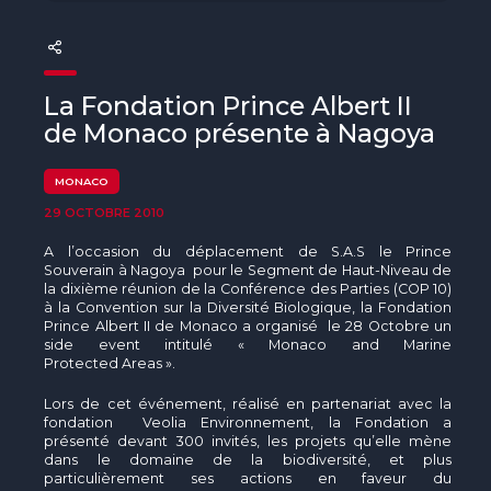
The MedFund
Beyond Plastic Med : BeMed
La Fondation Prince Albert II
OACIS
de Monaco présente à Nagoya
Initiative Homme - Faune sauvage
MONACO
The Green Shift Initiative
29 OCTOBRE 2010
A l’occasion du déplacement de S.A.S le Prince
Souverain à Nagoya pour le Segment de Haut-Niveau de
la dixième réunion de la Conférence des Parties (COP 10)
à la Convention sur la Diversité Biologique, la Fondation
Prince Albert II de Monaco a organisé le 28 Octobre un
side event intitulé « Monaco and Marine
Protected Areas ».
Lors de cet événement, réalisé en partenariat avec la
fondation Veolia Environnement, la Fondation a
présenté devant 300 invités, les projets qu’elle mène
dans le domaine de la biodiversité, et plus
particulièrement ses actions en faveur du