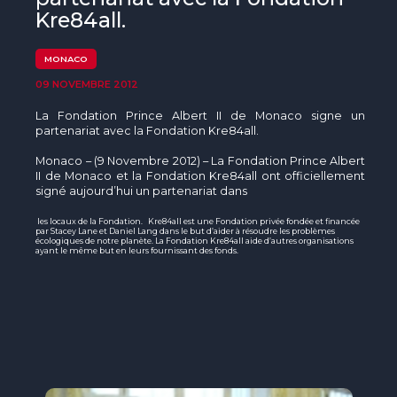
The MedFund
Kre84all.
Beyond Plastic Med : BeMed
MONACO
OACIS
09 NOVEMBRE 2012
La
Fondation
Prince Albert II de Monaco
signe
un
Initiative Homme - Faune sauvage
partenariat
avec
la
Fondation
Kre84all
.
Monaco – (9
Novembre
2012) – La
Fondation
Prince Albert
The Green Shift Initiative
II de Monaco et la
Fondation
Kre84all
ont
officiellement
signé
aujourd’hui
un
partenariat
dans
les
locaux
de la
Fondation
.
Kre84all
est
une
Fondation
privée
fondée
et
financée
par Stacey Lane et Daniel Lang
dans
le but
d’aider
à
résoudre
les
problèmes
écologiques
de
notre
planète
. La
Fondation
Kre84all
aide
d’autres
organisations
ayant
le
même
but en
leurs
fournissant
des fonds.