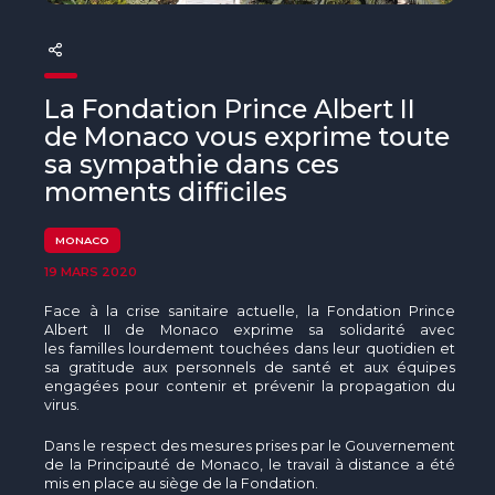
The MedFund
Beyond Plastic Med : BeMed
La Fondation Prince Albert II
OACIS
de Monaco vous exprime toute
Initiative Homme - Faune sauvage
sa sympathie dans ces
moments difficiles
The Green Shift Initiative
MONACO
19 MARS 2020
Face à la crise sanitaire actuelle, la Fondation Prince
Albert II de Monaco exprime sa solidarité avec
les familles lourdement touchées dans leur quotidien et
sa gratitude aux personnels de santé et aux équipes
engagées pour contenir et prévenir la propagation du
virus.
Dans le respect des mesures prises par le Gouvernement
de la Principauté de Monaco, le travail à distance a été
mis en place au siège de la Fondation.