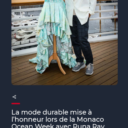
The MedFund
Beyond Plastic Med : BeMed
OACIS
Initiative Homme - Faune sauvage
The Green Shift Initiative
La mode durable mise à
l’honneur lors de la Monaco
Ocean Week avec Runa Ray