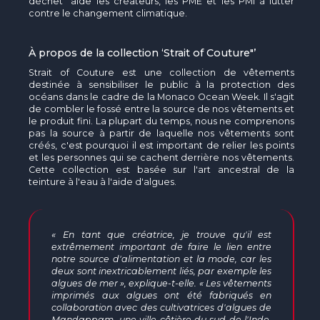
déchet" aide les créateurs, les PME et les PMI à lutter
contre le changement climatique.
À propos de la collection ‘Strait of Couture"’
Strait of Couture est une collection de vêtements
destinée à sensibiliser le public à la protection des
océans dans le cadre de la Monaco Ocean Week. Il s'agit
de combler le fossé entre la source de nos vêtements et
le produit fini. La plupart du temps, nous ne comprenons
pas la source à partir de laquelle nos vêtements sont
créés, c'est pourquoi il est important de relier les points
et les personnes qui se cachent derrière nos vêtements.
Cette collection est basée sur l'art ancestral de la
teinture à l'eau à l'aide d'algues.
« En tant que créatrice, je trouve qu'il est
extrêmement important de faire le lien entre
notre source d'alimentation et la mode, car les
deux sont inextricablement liés, par exemple les
algues de mer », explique-t-elle. « Les vêtements
imprimés aux algues ont été fabriqués en
collaboration avec des cultivatrices d'algues de
Mandappam, une ville côtière du sud de l'Inde,