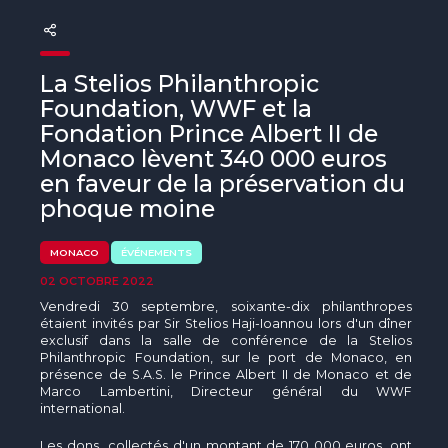
The MedFund
Beyond Plastic Med : BeMed
La Stelios Philanthropic
OACIS
Foundation, WWF et la
Fondation Prince Albert II de
Initiative Homme - Faune sauvage
Monaco lèvent 340 000 euros
en faveur de la préservation du
The Green Shift Initiative
phoque moine
MONACO
ÉVÉNEMENTS
02 OCTOBRE 2022
Vendredi 30 septembre, soixante-dix philanthropes
étaient invités par Sir Stelios Haji-Ioannou lors d'un dîner
exclusif dans la salle de conférence de la Stelios
Philanthropic Foundation, sur le port de Monaco, en
présence de S.A.S. le Prince Albert II de Monaco et de
Marco Lambertini, Directeur général du WWF
international.
Les dons collectés d'un montant de 170 000 euros, ont