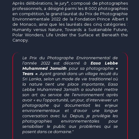
Après délibérations, le jury*, composé de photographes
professionnels, a désigné parmi les 8 000 photographies
en compétition, le grand lauréat du Prix de Photographie
Environnementale 2022 de la Fondation Prince Albert II
de Monaco, ainsi que les lauréats des cinq catégories :
Humanity versus Nature, Towards a Sustainable Future,
Polar Wonders, Life Under the Surface et Beneath the
Canopy.
Le Prix du Photographe Environnemental de
l’année 2022 est décerné à
Easa Lebbe
Muhammed Jamsith
pour sa photographie
«
Tears
»
. Ayant grandi dans un village reculé du
Sri Lanka, selon un mode de vie traditionnel où
la nature tient une place importante, Easa
Lebbe Muhammed Jamsith a souhaité mettre
son art au service de l’environnement après
avoir « eu l’opportunité, un jour, d'interviewer un
photographe qui documentait les enjeux
environnementaux et d'avoir une longue
conversation avec lui. Depuis, je privilégie les
photographies environnementales pour
sensibiliser le public aux problèmes qui se
posent dans ce domaine."