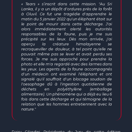
« Tears » s’inscrit dans cette mission. "Au Sri
Lanka, il y a un dépôt d'ordures près de la forêt
à Oluvil. Ce fut une tragédie d'apprendre le
matin du 5 janvier 2022 qu'un éléphant était sur
le point de mourir dans cette décharge. J'ai
alors immédiatement alerté les autorités
responsables de la faune, puis je me suis
précipité sur les lieux. Dès mon arrivée, j'ai
aperçu la créature himalayenne se
recroqueviller de douleur, à tel point qu'elle ne
pouvait même pas se lever et avait perdu ses
forces. Je me suis approché pour prendre la
photo et elle m'a regardé avec des larmes dans
les yeux. Les agents de la faune accompagnés
d'un médecin ont examiné l'éléphant et ont
signalé qu'il souffrait d'un blocage soudain de
l'oesophage dû à l'ingestion quotidienne de
déchets en polyéthylène (emballage
alimentaire). Un phénomène qui a déjà eu lieu 6
fois dans cette décharge et qui témoigne de la
relation que les hommes entretiennent avec la
nature."
Daisy Gilardini, Présidente du Jury de cette édition,