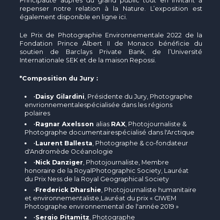
Principauté auprès du grand public tout en invitant à
repenser notre relation à la Nature. L’exposition est
également disponible en ligne ici.
Le Prix de Photographie Environnementale 2022 de la
Fondation Prince Albert II de Monaco bénéficie du
soutien de Barclays Private Bank, de l’Université
Internationale SEK et de la maison Repossi.
*Composition du Jury :
•
Daisy Gilardini
, Présidente du Jury, Photographe
envrionnementalespécialisée dans les régions
polaires
•
Ragnar Axelsson
alias
RAX
, Photojournaliste &
Photographe documentairespécialisé dans l'Arctique
•
Laurent Ballesta
, Photographe & co-fondateur
d'Andromède Océanologie
•
Nick Danziger
, Photojournaliste, Membre
honoraire de la RoyalPhotographic Society, Lauréat
du Prix Ness de la Royal Geographical Society
•
Frederick Dharshie
, Photojournaliste humanitaire
et environnementaliste,Lauréat du prix « CIWEM
Photographe environnemental de l'année 2019 »
•
Sergio Pitamitz
, Photographe