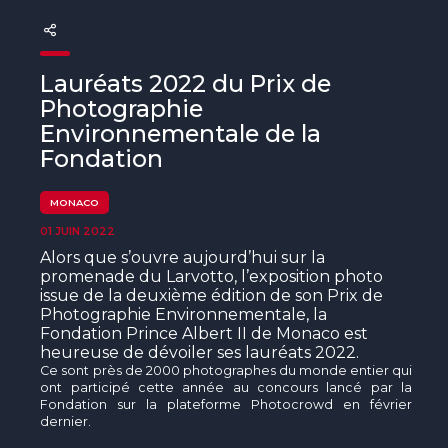
The MedFund
Beyond Plastic Med : BeMed
Lauréats 2022 du Prix de
OACIS
Photographie
Environnementale de la
Initiative Homme - Faune sauvage
Fondation
The Green Shift Initiative
MONACO
01 JUIN 2022
Alors que s’ouvre aujourd’hui sur la
promenade du Larvotto, l’exposition photo
issue de la deuxième édition de son Prix de
Photographie Environnementale, la
Fondation Prince Albert II de Monaco est
heureuse de dévoiler ses lauréats 2022.
Ce sont près de 2000 photographes du monde entier qui
ont participé cette année au concours lancé par la
Fondation sur la plateforme Photocrowd en février
dernier.