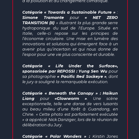
à la pollution et au changement climatique.
Catégorie « Towards a Sustainable Future »
:
Simone Tramonte
pour
«
NET ZERO
TRANSITION (II)
» illustrant la plus grande serre
hydroponique du sud de l'Europe. Située en
Italie, celle-ci repose sur les principes de
l’économie circulaire. Une mise en lumière des
innovations et solutions qui émergent face à un
avenir plus qu’incertain et qui nous donne de
l’espoir pour une vie plus consciente et durable.
Catégorie « Life Under the Surface»,
sponsorisée par REPOSSI : Yung Sen Wu
pour
sa photographie
«
Pacific Red Sockeye
»
, dont
le jury a souligné la remarquable exécution.
Catégorie « Beneath the Canopy » : Haikun
Liang
pour
«
Glowworm
»
. Une scène
exceptionnelle, telle une danse de vers luisants
au beau milieu d’une forêt à Guandong, en
Chine. « Cette photo est parfaitement exécutée
» a apprécié Nick Danziger, lors de la réunion de
délibération du Jury.
Catégorie « Polar Wonders » :
Kirstin Jones