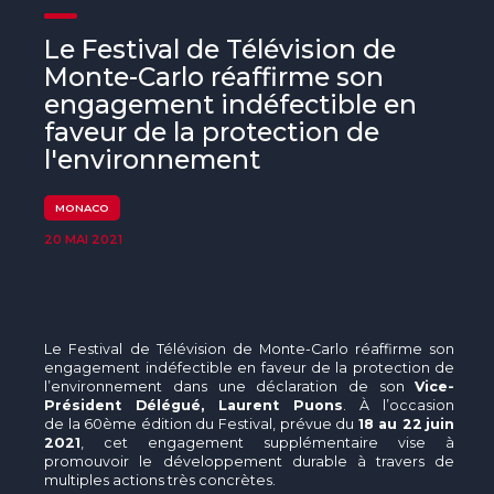
The MedFund
Le Festival de Télévision de
Beyond Plastic Med : BeMed
Monte-Carlo réaffirme son
engagement indéfectible en
OACIS
faveur de la protection de
l'environnement
Initiative Homme - Faune sauvage
The Green Shift Initiative
MONACO
20 MAI 2021
Le Festival de Télévision de Monte-Carlo réaffirme son
engagement indéfectible en faveur de la protection de
l’environnement dans une déclaration de son
Vice-
Président Délégué, Laurent Puons
. À l’occasion
de la 60ème édition du Festival, prévue du
18 au 22
juin
2021
, cet engagement supplémentaire vise à
promouvoir le développement durable à travers de
multiples actions très concrètes.