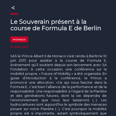
The MedFund
Beyond Plastic Med : BeMed
Le Souverain présent à la
OACIS
course de Formula E de Berlin
Initiative Homme - Faune sauvage
MONACO
10 JUIN 2017
The Green Shift Initiative
SAS le Prince Albert II de Monaco s’est rendu à Berlin le 10
juin 2017, pour assister à la course de Formula E,
événement qu’il soutient depuis son lancement avec SA
Fondation. A cette occasion, une conférence sur la
mobilité propre, « Future of Mobility » a été organisée. En
guise d’introduction à la conférence, le Prince a
prononcé une allocution :«Ce qui nous fascine dans la
Formula E, c’est bien l’alliance de la performance et de la
responsabilité. Une responsabilité à l’égard de la Planète
et des générations futures, dont la vie dépendra de
l’environnement que nous leur laisserons (…). Les
hydrocarbures sont aujourd’hui le symbole des menaces
pesant sur notre Planète (…). C’est pourquoi la mobilité
propre est si importante, autant symboliquement que