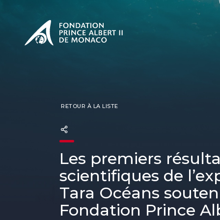
PRÉSENTATION
L'engage
CONSUL
Nos miss
Notre ph
Les Prix 
RETOUR À LA LISTE
Les premiers résulta
scientifiques de l’ex
Tara Océans souten
Fondation Prince Alb