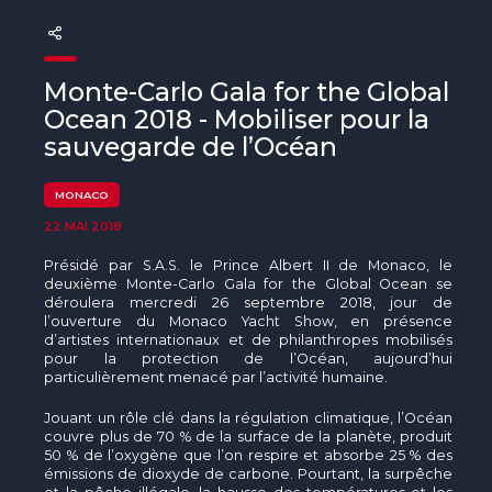
The MedFund
Beyond Plastic Med : BeMed
Monte-Carlo Gala for the Global
OACIS
Ocean 2018 - Mobiliser pour la
sauvegarde de l’Océan
Initiative Homme - Faune sauvage
MONACO
The Green Shift Initiative
22 MAI 2018
Présidé par S.A.S. le Prince Albert II de Monaco, le
deuxième Monte-Carlo Gala for the Global Ocean se
déroulera mercredi 26 septembre 2018, jour de
l’ouverture du Monaco Yacht Show, en présence
d’artistes internationaux et de philanthropes mobilisés
pour la protection de l’Océan, aujourd’hui
particulièrement menacé par l’activité humaine.
Jouant un rôle clé dans la régulation climatique, l’Océan
couvre plus de 70 % de la surface de la planète, produit
50 % de l’oxygène que l’on respire et absorbe 25 % des
émissions de dioxyde de carbone. Pourtant, la surpêche