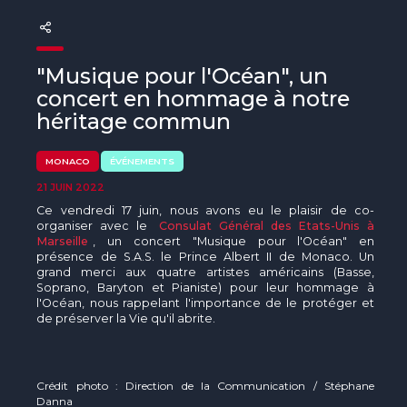
The MedFund
Beyond Plastic Med : BeMed
"Musique pour l'Océan", un
OACIS
concert en hommage à notre
héritage commun
Initiative Homme - Faune sauvage
MONACO
ÉVÉNEMENTS
The Green Shift Initiative
21 JUIN 2022
Ce vendredi 17 juin, nous avons eu le plaisir de co-
organiser avec le
Consulat Général des Etats-Unis à
Marseille
, un concert "Musique pour l'Océan" en
présence de S.A.S. le Prince Albert II de Monaco. Un
grand merci aux quatre artistes américains (Basse,
Soprano, Baryton et Pianiste) pour leur hommage à
l'Océan, nous rappelant l'importance de le protéger et
de préserver la Vie qu'il abrite.
Crédit photo : Direction de la Communication / Stéphane
Danna