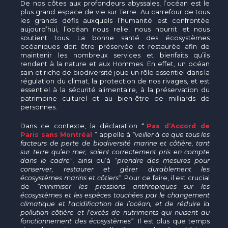
De nos côtes aux profondeurs abyssales, l’océan est le
plus grand espace de vie sur Terre. Au carrefour de tous
les grands défis auxquels l’humanité est confrontée
aujourd’hui, l’océan nous relie, nous nourrit et nous
soutient tous. La bonne santé des écosystèmes
océaniques doit être préservée et restaurée afin de
maintenir les nombreux services et bienfaits qu’ils
rendent à la nature et aux Hommes. En effet, un océan
sain et riche de biodiversité joue un rôle essentiel dans la
régulation du climat, la protection de nos rivages, et est
essentiel à la sécurité alimentaire, à la préservation du
patrimoine culturel et au bien-être de milliards de
personnes.
Dans ce contexte, la déclaration “
Pas d’Accord de
Paris sans Montréal
” appelle à
“veiller à ce que tous les
facteurs de perte de biodiversité marine et côtière, tant
sur terre qu’en mer, soient correctement pris en compte
dans le cadre”
, ainsi qu’à
“prendre des mesures pour
conserver, restaurer et gérer durablement les
écosystèmes marins et côtiers”
. Pour ce faire, il est crucial
de
“minimiser les pressions anthropiques sur les
écosystèmes et les espèces touchées par le changement
climatique et l’acidification de l’océan, et de réduire la
pollution côtière et l’excès de nutriments qui nuisent au
fonctionnement des écosystèmes”
. Il est plus que temps