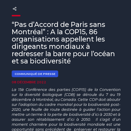
The MedFund
Beyond Plastic Med : BeMed
“Pas d’Accord de Paris sans
OACIS
Montréal” : A la COP15, 86
organisations appellent les
Initiative Homme - Faune sauvage
dirigeants mondiaux à
redresser la barre pour l’océan
The Green Shift Initiative
et sa biodiversité
COMMUNIQUÉ DE PRESSE
08 DÉCEMBRE 2022
La 15è Conférence des parties (COP15) de la Convention
sur la diversité biologique (CDB) se déroule du 7 au 19
décembre à Montréal, au Canada. Cette COP doit aboutir
sur l’adoption du cadre mondial pour la biodiversité post-
2020, une feuille de route destinée à guider l’action pour
mettre un terme à la perte de biodiversité d’ici à 2030 et à
assurer son rétablissement d’ici à 2050. Il s’agit d’un
moment charnière pour la biodiversité mondiale est une
opportunité sans précédent de préserver et restaurer la