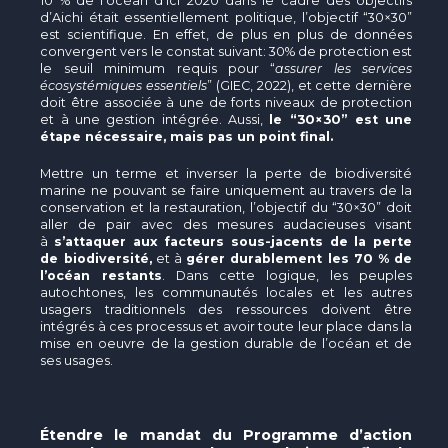
10 % de l’océan d’ici 2020 dans le cadre des objectifs
d’Aichi était essentiellement politique, l’objectif “30×30”
est scientifique. En effet, de plus en plus de données
convergent vers le constat suivant: 30% de protection est
le seuil minimum requis pour “
assurer les services
écosystémiques essentiels
” (GIEC, 2022), et cette dernière
doit être associée à une de forts niveaux de protection
et à une gestion intégrée. Aussi,
le “30×30” est une
étape nécessaire, mais pas un point final.
Mettre un terme et inverser la perte de biodiversité
marine ne pouvant se faire uniquement au travers de la
conservation et la restauration, l’objectif du “30×30” doit
aller de pair avec des mesures audacieuses visant
à
s’attaquer aux facteurs sous-jacents de la perte
de biodiversité,
et à
gérer durablement les 70 % de
l’océan restants
. Dans cette logique, les peuples
autochtones, les communautés locales et les autres
usagers traditionnels des ressources doivent être
intégrés à ces processus et avoir toute leur place dans la
mise en oeuvre de la gestion durable de l’océan et de
ses usages.
Étendre le mandat du Programme d’action