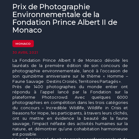
The MedFund
Prix de Photographie
Environnementale de la
Beyond Plastic Med : BeMed
Fondation Prince Albert II de
Monaco
OACIS
Initiative Homme - Faune sauvage
MONACO
30 AVRIL 2021
The Green Shift Initiative
La Fondation Prince Albert II de Monaco dévoile les
lauréats de la première édition de son concours de
photographie environnementale, lancé à l’occasion de
son quinzième anniversaire sur le thème « Homme –
Faune Sauvage : Destins Croisés, Territoires Partagés ».
Près de 1400 photographes du monde entier ont
répondu à l’appel lancé par la Fondation sur la
plateforme Photocrowd. Avec quelques 6000
photographies en compétition dans les trois catégories
du concours – Incredible Wildlife, Wildlife in Crisis et
Reasons for Hope, les participants, à travers leurs clichés,
ont su mettre en évidence la beauté de la faune
sauvage, l’impact néfaste des activités humaines sur la
nature, et démontrer qu’une cohabitation harmonieuse
est possible.