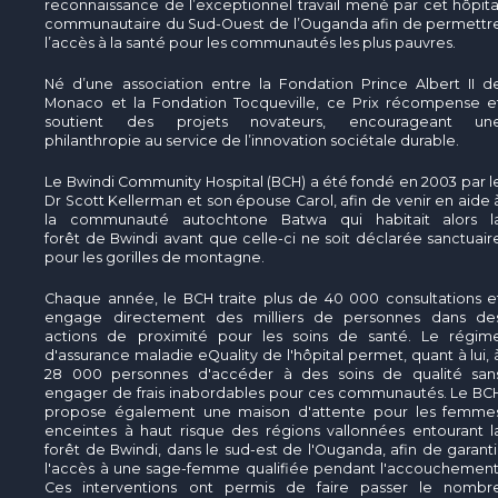
reconnaissance de l’exceptionnel travail mené par cet hôpita
communautaire du Sud-Ouest de l’Ouganda afin de permettr
l’accès à la santé pour les communautés les plus pauvres.
Né d’une association entre la Fondation Prince Albert II d
Monaco et la Fondation Tocqueville, ce Prix récompense e
soutient des projets novateurs, encourageant un
philanthropie au service de l’innovation sociétale durable.
Le Bwindi Community Hospital (BCH) a été fondé en 2003 par l
Dr Scott Kellerman et son épouse Carol, afin de venir en aide 
la communauté autochtone Batwa qui habitait alors l
forêt de Bwindi avant que celle-ci ne soit déclarée sanctuair
pour les gorilles de montagne.
Chaque année, le BCH traite plus de 40 000 consultations e
engage directement des milliers de personnes dans de
actions de proximité pour les soins de santé. Le régim
d'assurance maladie eQuality de l'hôpital permet, quant à lui, 
28 000 personnes d'accéder à des soins de qualité san
engager de frais inabordables pour ces communautés. Le BC
propose également une maison d'attente pour les femme
enceintes à haut risque des régions vallonnées entourant l
forêt de Bwindi, dans le sud-est de l'Ouganda, afin de garanti
l'accès à une sage-femme qualifiée pendant l'accouchement
Ces interventions ont permis de faire passer le nombr