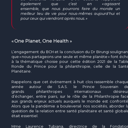
également que c’est en « agissant
ensemble, que nous pourrons faire du monde un
meilleur lieu de vie pour nous-mêmes aujourd'hui et
pour ceux qui viendront après nous. »
« One Planet, One Health »
L’engagement du BCH et la conclusion du Dr Birungi soulignan
que « nous partageons une seule et même planète » font éch
à la thématique choisie pour cette édition 2021 de la Tabl
Ronde du Prince pour la philanthropie, celle de la Sant
Planétaire.
Rappelons que cet événement à huit clos rassemble chaqu
année autour de S.A.S. le Prince Souverain d
grands philanthropes internationaux désireu
d’échanger, entre pairs, sur le rôle de la Philanthropie fac
aux grands enjeux actuels auxquels le monde est confronté
Alors que la pandémie a bouleversé nos sociétés, aborder l
question de la relation entre santé planétaire et santé global
était essentiel.
Mme Laurence Tubiana, directrice de la Fondatio