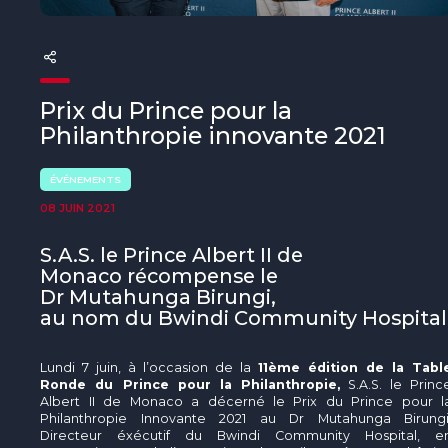
The MedFund
Beyond Plastic Med : BeMed
OACIS
Prix du Prince pour la
Philanthropie innovante 2021
Initiative Homme - Faune sauvage
ÉVÉNEMENTS
The Green Shift Initiative
08 JUIN 2021
S.A.S. le Prince Albert II de
Monaco récompense le
Dr Mutahunga Birungi,
au nom du Bwindi Community Hospita
Lundi 7 juin, à l’occasion de la
11ème édition de la Tabl
Ronde du Prince pour la Philanthropie,
S.A.S. le Princ
Albert II de Monaco a décerné le Prix du Prince pour l
Philanthropie Innovante 2021 au Dr Mutahunga Birungi
Directeur éxécutif du Bwindi Community Hospital, e