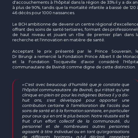
d'accouchements à l'hôpital dans la région de 35% il y a dix an
à plus de 90%, tandis que la mortalité infantile a baissé de 120 
46 décès pour 1000 naissances.
Le BCH ambitionne de devenir un centre régional d'excellenc
offrant des soins de santé tertiaires, formant des professionnel
de haut niveau et jouant un rôle de premier plan dans l
recherche et l'innovation en matière de santé.
Acceptant le prix présenté par le Prince Souverain, l
Dr Birungi a remercié la Fondation Prince Albert II de Monac
et la Fondation Tocqueville d'avoir considéré l'Hôpita
communautaire de Bwindi comme digne de cette distinction.
« C'est avec beaucoup d'humilité que je constate que
l'hôpital communautaire de Bwindi, qui n'était qu'une
clinique en plein air pour les indigènes Batwa il y a dix-
huit ans, s'est développé pour apporter une
contribution certaine à l'amélioration de l'accès aux
soins de santé et à la formation sanitaire, en particulier
pour ceux qui en ont le plus besoin. Notre réussite est le
fruit d'un effort collectif de la communauté, du
personnel et de nombreuses autres personnes
agissant à titre individuel ou en tant qu'organisations
de différents horizons » a-t-il déclaré, rappelant