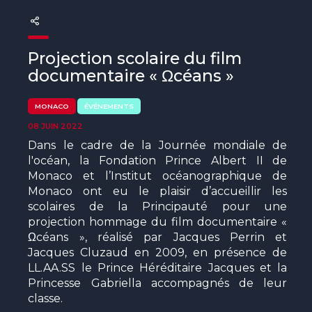
The MedFund
Beyond Plastic Med : BeMed
Projection scolaire du film
OACIS
documentaire « Ωcéans »
Initiative Homme - Faune sauvage
MONACO
ÉVÉNEMENTS
08 JUIN 2022
The Green Shift Initiative
Dans le cadre de la Journée mondiale de
l'océan, la Fondation Prince Albert II de
Monaco et l’Institut océanographique de
Monaco ont eu le plaisir d’accueillir les
scolaires de la Principauté pour une
projection hommage du film documentaire «
Ωcéans », réalisé par Jacques Perrin et
Jacques Cluzaud en 2009, en présence de
LL.AA.SS le Prince Héréditaire Jacques et la
Princesse Gabriella accompagnés de leur
classe.