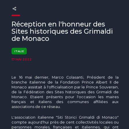
The MedFund
Beyond Plastic Med : BeMed
Réception en l'honneur des
OACIS
Sites historiques des Grimaldi
de Monaco
Initiative Homme - Faune sauvage
ITALIE
The Green Shift Initiative
17 MAI 2022
Le 16 mai dernier, Marco Colasanti, Président de la
branche italienne de la Fondation Prince Albert II de
Monaco assistait à l'officialisation par le Prince Souverain,
de la Fédération des Sites historiques des Grimaldi de
Monaco. Etaient présents pour l'occasion les maires
français et italiens des communes affiliées aux
associations de ce réseau.
L'association italienne "Siti Storici Grimaldi di Monaco"
compte aujourd'hui près de cent collectivités locales ou
personnes morales, françaises et italiennes, qui ont