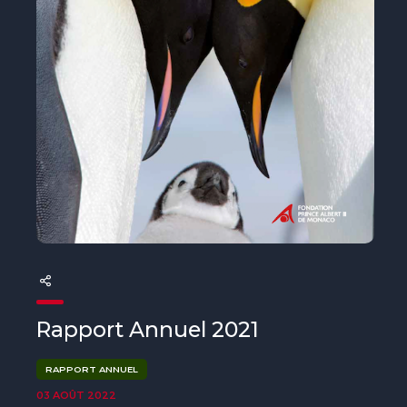
The MedFund
Beyond Plastic Med : BeMed
OACIS
Initiative Homme - Faune sauvage
The Green Shift Initiative
Rapport Annuel 2021
RAPPORT ANNUEL
03 AOÛT 2022