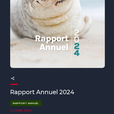
The MedFund
Beyond Plastic Med : BeMed
OACIS
Initiative Homme - Faune sauvage
The Green Shift Initiative
Rapport Annuel 2024
RAPPORT ANNUEL
23 AVRIL 2025