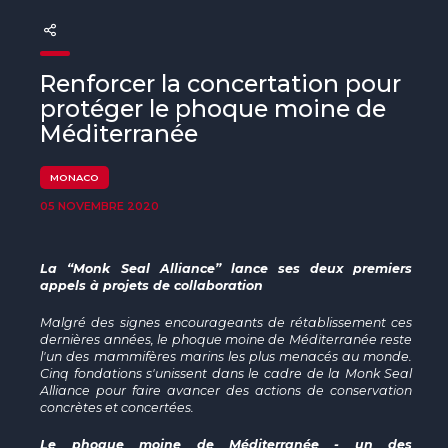
The MedFund
Beyond Plastic Med : BeMed
Renforcer la concertation pour
OACIS
protéger le phoque moine de
Méditerranée
Initiative Homme - Faune sauvage
MONACO
The Green Shift Initiative
05 NOVEMBRE 2020
La “Monk Seal Alliance” lance ses deux premiers
appels à projets de collaboration
Malgré des signes encourageants de rétablissement ces
dernières années, le phoque moine de Méditerranée reste
l'un des mammifères marins les plus menacés au monde.
Cinq fondations s'unissent dans le cadre de la Monk Seal
Alliance pour faire avancer des actions de conservation
concrètes et concertées.
Le phoque moine de Méditerranée - un des