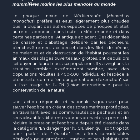
mammifères marins les plus menacés au monde
Le phoque moine de Méditerranée (
Monachus
monachus
) préfère les eaux légèrement plus chaudes
que la plupart des autres espèces de phoques et était
autrefois abondant dans toute la Méditerranée et dans
certaines parties de l'Atlantique adjacent. Des décennies
de chasse et d'abattage délibéré par les pêcheurs,
d'enchevêtrement accidentel dans les filets de pêche,
de maladies et de destruction de l'habitat poussant les
animaux des plages ouvertes aux grottes, ont depuis lors
fait payer un lourd tribut aux populations. Il y a vingt ans, la
situation semblait extrêmement sombre, avec des
populations réduites à 400-500 individus, et l'espèce a
été inscrite comme "en danger critique d'extinction" sur
la liste rouge de l'UICN (Union internationale pour la
conservation de la nature).
Une action régionale et nationale vigoureuse pour
sauver l'espèce en créant des zones marines protégées,
en travaillant avec les communautés de pêcheurs et en
sensibilisant les différentes parties prenantes a permis de
réduire la pression et l'espèce a depuis été classée dans
la catégorie "En danger" par l'UICN. Bien qu'il soit trop tôt
pour parler de "réussite", les efforts considérables
déployés pour protéger l'espèce et ses habitats ont