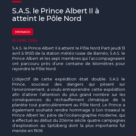
The MedFund
S.A.S. le Prince Albert II à
Beyond Plastic Med : BeMed
atteint le Pôle Nord
OACIS
MONACO
16 AVRIL 2006
Initiative Homme - Faune sauvage
S.A.S. le Prince Albert II à atteint le Pôle Nord Parti jeudi 13
avril à 9h35 de la station météo russe de Barnéo, S.A.S. le
The Green Shift Initiative
Prince Albert et les sept membres qui l’accompagnaient
ont parcouru près d’une centaine de kilomètres pour
rejoindre le Pôle Nord.
L’objectif de cette expédition était double. S.A.S le
Prince, soucieux des dangers qui pèsent sur
l’environnement, a voulu entreprendre cette expédition
afin d’attirer l’attention du plus grand nombre sur les
conséquences du réchauffement climatique de la
planète tout particulièrement au Pôle Nord. Le Prince a
également souhaité rendre hommage à Son trisaïeul le
Prince Albert 1er, père de l’océanographie moderne, qui
a effectué au début du 20ème siècle quatre campagnes
d’exploration au Spitzberg dont la plus importante fut
menée en 1906.