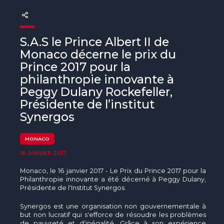
The MedFund
Beyond Plastic Med : BeMed
S.A.S le Prince Albert II de
OACIS
Monaco décerne le prix du
Prince 2017 pour la
Initiative Homme - Faune sauvage
philanthropie innovante à
Peggy Dulany Rockefeller,
The Green Shift Initiative
Présidente de l’institut
Synergos
MONACO
16 JANVIER 2017
Monaco, le 16 janvier 2017 - Le Prix du Prince 2017 pour la
Philanthropie innovante a été décerné à Peggy Dulany,
Présidente de l'Institut Synergos.
Synergos est une organisation non gouvernementale à
but non lucratif qui s'efforce de résoudre les problèmes
de pauvreté et d'inégalité. Grâce à son expérience