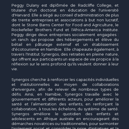
Peggy Dulany est diplômée de Radcliffe College, et
titulaire d'un doctorat en éducation de l'université
d'Harvard. Elle a siégé au conseil d'administration de plus
de trente entreprises et associations à but non lucratif,
dont le Stone Barns Center for Food and Agriculture, le
Rockefeller Brothers Fund et l'Africa-America Institute.
Peggy dirige deux entreprises socialement engagées :
un ranch qui propose des hébergements et élève du
bétail en pâturage extensif et un établissement
d'écotourisme en Namibie. Elle chapeaute également, à
travers l'Institut Synergos, des retraites en pleine nature,
qui offrent aux participants un espace de vie propice à la
réflexion sur le sens profond qu'ils veulent donner à leur
vie.
Synergos cherche à renforcer les capacités individuelles
et institutionnelles au moyen de collaborations
d'envergure, afin de relever de nombreux types de
défis. Ainsi, en Namibie, Synergos travaille avec le
gouvernement et différents acteurs, pour améliorer la
santé et l’alimentation des enfants, en renforçant la
collaboration, à tous les échelons, du système de santé.
Synergos améliore le quotidien des enfants et
adolescents en Afrique australe en encourageant des
démarches novatrices ou traditionnelles, pour surmonter
l'isolement social et consolider la prise d'initiatives et la