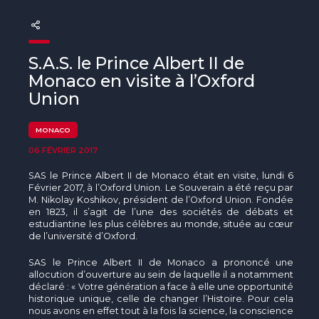
The MedFund
Beyond Plastic Med : BeMed
S.A.S. le Prince Albert II de
OACIS
Monaco en visite à l’Oxford
Union
Initiative Homme - Faune sauvage
MONACO
The Green Shift Initiative
06 FÉVRIER 2017
SAS le Prince Albert II de Monaco était en visite, lundi 6
Février 2017, à l’Oxford Union. Le Souverain a été reçu par
M. Nikolay Koshikov, président de l’Oxford Union. Fondée
en 1823, il s’agit de l’une des sociétés de débats et
estudiantine les plus célèbres au monde, située au cœur
de l’université d’Oxford.
SAS le Prince Albert II de Monaco a prononcé une
allocution d’ouverture au sein de laquelle il a notamment
déclaré : « Votre génération a face à elle une opportunité
historique unique, celle de changer l’Histoire. Pour cela
nous avons en effet tout à la fois la science, la conscience